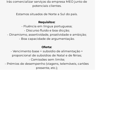
Irás comercializar serviços da empresa MEO junto de
potenciais clientes.
Estamos situados de Norte a Sul do país.
Requisitos:
- Fluência em língua portuguesa;
- Discurso fluido e boa dicção;
- Dinamismo, assertividade, proatividade e ambição;
- Boa capacidade de argumentação.
Oferta:
- Vencimento base + subsídio de alimentação +
proporcional de subsídios de Natal e de férias;
- Comissões sem limite;
- ​Prémios de desempenho (viagens, telemóveis, cartões
presente, etc.);
- Benefícios em serviços MEO;
- Formação inicial remunerada;
- Contrato de trabalho com parceiros de negócio da MEO;
- Excelente ambiente de trabalho.
CANDIDATA-TE AQUI >
Política de Privacidade
Oportunidades