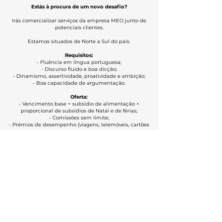
Estás à procura de um novo desafio?
Irás comercializar serviços da empresa MEO junto de
potenciais clientes.
Estamos situados de Norte a Sul do país.
Requisitos:
- Fluência em língua portuguesa;
- Discurso fluido e boa dicção;
- Dinamismo, assertividade, proatividade e ambição;
- Boa capacidade de argumentação.
Oferta:
- Vencimento base + subsídio de alimentação +
proporcional de subsídios de Natal e de férias;
- Comissões sem limite;
- ​Prémios de desempenho (viagens, telemóveis, cartões
presente, etc.);
- Benefícios em serviços MEO;
- Formação inicial remunerada;
- Contrato de trabalho com parceiros de negócio da MEO;
- Excelente ambiente de trabalho.
CANDIDATA-TE AQUI >
Política de Privacidade
Oportunidades