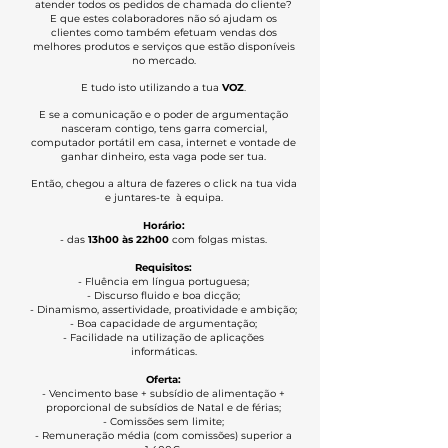
atender todos os pedidos de chamada do cliente?
E que estes colaboradores não só ajudam os
clientes como também efetuam vendas dos
melhores produtos e serviços que estão disponíveis
no mercado.
E tudo isto utilizando a tua
VOZ
.
E se a comunicação e o poder de argumentação
nasceram contigo, tens garra comercial,
computador portátil em casa, internet e vontade de
ganhar dinheiro, esta vaga pode ser tua.
Então, chegou a altura de fazeres o click na tua vida
e juntares-te à equipa.
Horário:
- d
as
13h00 às 22h00
com folgas mistas.
Requisitos:
- Fluência em língua portuguesa;
- Discurso fluido e boa dicção;
- Dinamismo, assertividade, proatividade e ambição;
- Boa capacidade de argumentação;
- Facilidade na utilização de aplicações
informáticas.
Oferta:
- Vencimento base + subsídio de alimentação +
proporcional de subsídios de Natal e de férias;
- Comissões sem limite;
- Remuneração média (com comissões) superior a